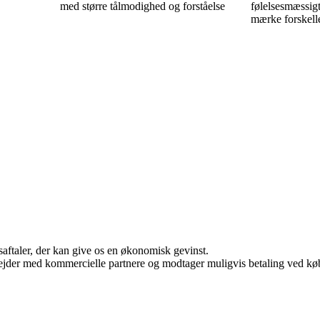
med større tålmodighed og forståelse
følelsesmæssigt
mærke forskell
saftaler, der kan give os en økonomisk gevinst.
jder med kommercielle partnere og modtager muligvis betaling ved køb.