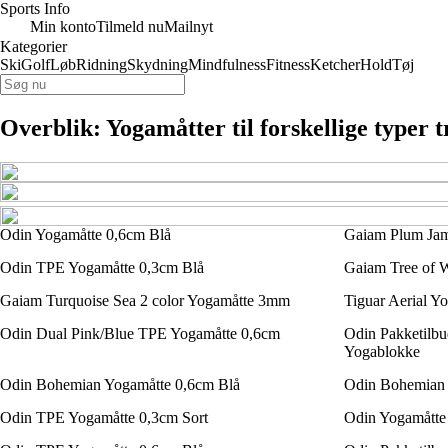
Sports Info
Min konto
Tilmeld nu
Mailnyt
Kategorier
Ski
Golf
Løb
Ridning
Skydning
Mindfulness
Fitness
Ketcher
Hold
Tøj
Overblik: Yogamåtter til forskellige typer 
Odin Yogamåtte 0,6cm Blå
Gaiam Plum Ja
Odin TPE Yogamåtte 0,3cm Blå
Gaiam Tree of 
Gaiam Turquoise Sea 2 color Yogamåtte 3mm
Tiguar Aerial Y
Odin Dual Pink/Blue TPE Yogamåtte 0,6cm
Odin Pakketilbu
Yogablokke
Odin Bohemian Yogamåtte 0,6cm Blå
Odin Bohemian 
Odin TPE Yogamåtte 0,3cm Sort
Odin Yogamåtte