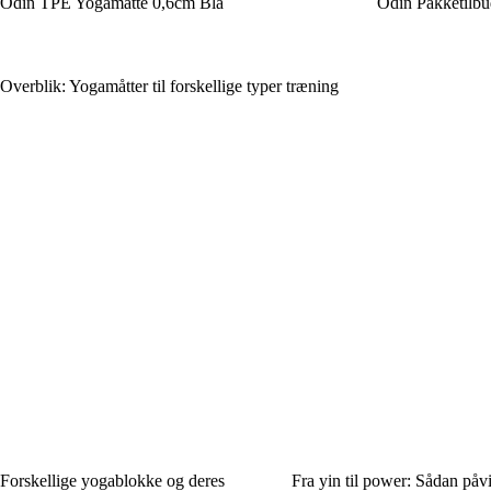
Odin TPE Yogamåtte 0,6cm Blå
Odin Pakketilb
Overblik: Yogamåtter til forskellige typer træning
Forskellige yogablokke og deres
Fra yin til power: Sådan påv