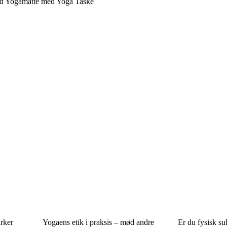
ud Yogamåtte med Yoga Taske
irker
Yogaens etik i praksis – mød andre
Er du fysisk sul