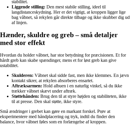
stabilitet.
Liggende stilling:
Den mest stabile stilling, ideel til
langdistanceskydning. Her er det vigtigt, at kroppen ligger lige
bag våbnet, så rekylen går direkte tilbage og ikke skubber dig ud
af linjen.
Hænder, skuldre og greb – små detaljer
med stor effekt
Hvordan du holder våbnet, har stor betydning for præcisionen. Et for
hårdt greb kan skabe spændinger, mens et for løst greb kan give
ustabilitet.
Skulderen:
Våbnet skal sidde fast, men ikke klemmes. En jævn
kontakt sikrer, at rekylen absorberes ensartet.
Aftræksarmen:
Hold albuen i en naturlig vinkel, så du ikke
trækker våbnet skævt under aftræk.
Støttehånden:
Brug den til at styre højden og stabiliteten, ikke
til at presse. Den skal støtte, ikke styre.
Små ændringer i grebet kan gøre en markant forskel. Prøv at
eksperimentere med håndplacering og tryk, indtil du finder den
balance, hvor våbnet føles som en forlængelse af kroppen.