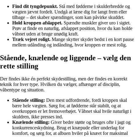
Find dit tyngdepunkt.
Stå med fødderne i skulderbredde og
vægten jævnt fordelt. Undgå at læne dig for langt frem eller
tilbage – det skaber spændinger, som kan påvirke skuddet.
Hold kroppen afslappet.
Spændte muskler giver uro i sigtet.
Prøv at finde en naturlig, afslappet position, hvor du kan holde
våbnet uden at bruge unødig kraft.
Træk vejret roligt.
Mange skytter skyder bedst i en kort pause
mellem udånding og indånding, hvor kroppen er mest rolig.
Stående, knælende og liggende – vælg den
rette stilling
Der findes ikke én perfekt skydestilling, men der findes en korrekt
teknik for hver type. Hvilken du vælger, afhænger af disciplin,
våbentype og situation.
Stående stilling:
Den mest udfordrende, fordi kroppen skal
bære hele vægten. Sørg for, at fødderne står stabilt, og at
overkroppen er let fremoverbøjet. Våbnet skal hvile naturligt i
skuldren, ikke presses ind.
Knælende stilling:
Giver bedre støtte og bruges ofte i jagt og
konkurrenceskydning. Brug et knæpude eller underlag for
komfort, og sørg for, at albuen hviler på knæet for maksimal