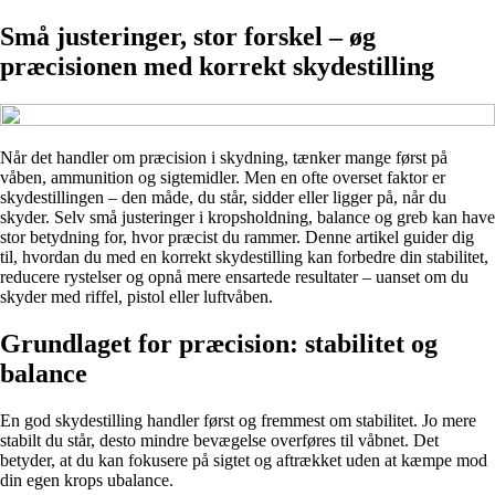
Små justeringer, stor forskel – øg
præcisionen med korrekt skydestilling
Når det handler om præcision i skydning, tænker mange først på
våben, ammunition og sigtemidler. Men en ofte overset faktor er
skydestillingen – den måde, du står, sidder eller ligger på, når du
skyder. Selv små justeringer i kropsholdning, balance og greb kan have
stor betydning for, hvor præcist du rammer. Denne artikel guider dig
til, hvordan du med en korrekt skydestilling kan forbedre din stabilitet,
reducere rystelser og opnå mere ensartede resultater – uanset om du
skyder med riffel, pistol eller luftvåben.
Grundlaget for præcision: stabilitet og
balance
En god skydestilling handler først og fremmest om stabilitet. Jo mere
stabilt du står, desto mindre bevægelse overføres til våbnet. Det
betyder, at du kan fokusere på sigtet og aftrækket uden at kæmpe mod
din egen krops ubalance.