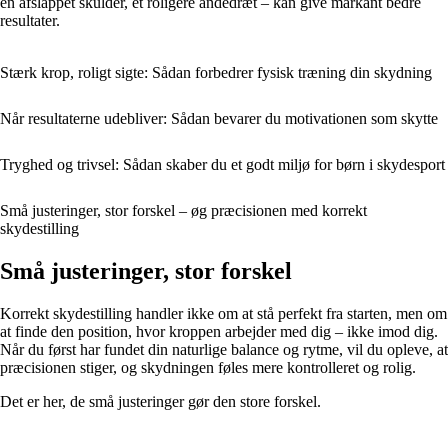
en afslappet skulder, et roligere åndedræt – kan give markant bedre
resultater.
Stærk krop, roligt sigte: Sådan forbedrer fysisk træning din skydning
Når resultaterne udebliver: Sådan bevarer du motivationen som skytte
Tryghed og trivsel: Sådan skaber du et godt miljø for børn i skydesport
Små justeringer, stor forskel – øg præcisionen med korrekt
skydestilling
Små justeringer, stor forskel
Korrekt skydestilling handler ikke om at stå perfekt fra starten, men om
at finde den position, hvor kroppen arbejder med dig – ikke imod dig.
Når du først har fundet din naturlige balance og rytme, vil du opleve, at
præcisionen stiger, og skydningen føles mere kontrolleret og rolig.
Det er her, de små justeringer gør den store forskel.