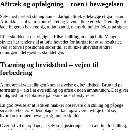
Aftræk og opfølgning – roen i bevægelsen
Selv med perfekt stilling kan et dårligt aftræk ødelægge et godt skud.
Aftrækket skal være kontrolleret og jævnt – ikke et ryk. Træn dig i at
lade fingeren bevæge sig roligt bagud, mens du holder fokus på sigtet.
Efter skuddet er det vigtigt at
blive i stillingen
et øjeblik. Mange
skytter har tendens til at løfte hovedet for hurtigt for at se resultatet.
Ved at blive i positionen sikrer du, at du ikke ubevidst ændrer
retningen i det øjeblik, skuddet går.
Træning og bevidsthed – vejen til
forbedring
At mestre skydestillingen kræver øvelse og bevidsthed. Brug tid på
tørtræning – altså at øve stilling og aftræk uden ammunition. Det giver
mulighed for at fokusere på teknik uden forstyrrelser.
En god øvelse er at lade en makker observere din stilling og påpege
små skævheder. Videooptagelser kan også være nyttige til at se,
hvordan kroppen bevæger sig under skuddet.
Over tid vil du opdage, at selv små justeringer – en ændret fodstilling,