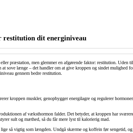
 restitution dit energiniveau
ller præstation, men glemmer en afgørende faktor: restitution. Uden til
om at sove længe – det handler om at give kroppen og sindet mulighed fo
niveau gennem bedre restitution.
erer kroppen muskler, genopbygger energilagre og regulerer hormoner, de
produktionen af væksthormon falder. Det betyder, at kroppen har sværere v
rer sult og mæthed, så du får mere lyst til kalorierig mad.
lige så vigtig som længden. Undgå skærme og koffein før sengetid, og skab 