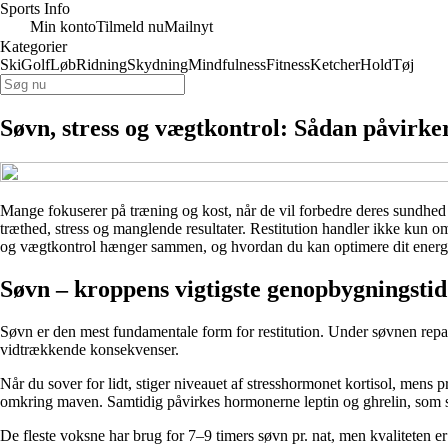
Sports Info
Min konto
Tilmeld nu
Mailnyt
Kategorier
Ski
Golf
Løb
Ridning
Skydning
Mindfulness
Fitness
Ketcher
Hold
Tøj
Søvn, stress og vægtkontrol: Sådan påvirker
Mange fokuserer på træning og kost, når de vil forbedre deres sundhed e
træthed, stress og manglende resultater. Restitution handler ikke kun 
og vægtkontrol hænger sammen, og hvordan du kan optimere dit energi
Søvn – kroppens vigtigste genopbygningstid
Søvn er den mest fundamentale form for restitution. Under søvnen repar
vidtrækkende konsekvenser.
Når du sover for lidt, stiger niveauet af stresshormonet kortisol, mens 
omkring maven. Samtidig påvirkes hormonerne leptin og ghrelin, som sty
De fleste voksne har brug for 7–9 timers søvn pr. nat, men kvaliteten er 