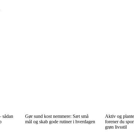
u
 – sådan
Gør sund kost nemmere: Sæt små
Aktiv og plant
p
mål og skab gode rutiner i hverdagen
forener du spo
grøn livsstil