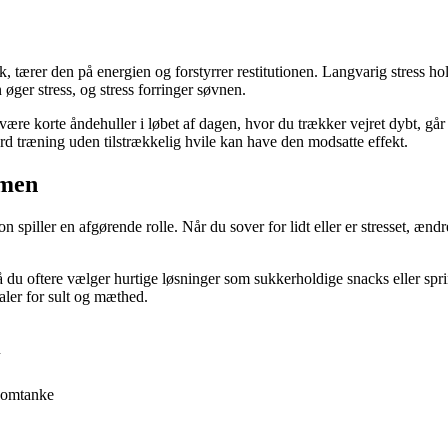
k, tærer den på energien og forstyrrer restitutionen. Langvarig stress h
øger stress, og stress forringer søvnen.
være korte åndehuller i løbet af dagen, hvor du trækker vejret dybt, går e
 træning uden tilstrækkelig hvile kan have den modsatte effekt.
mmen
n spiller en afgørende rolle. Når du sover for lidt eller er stresset, æn
du oftere vælger hurtige løsninger som sukkerholdige snacks eller spr
aler for sult og mæthed.
u
d omtanke