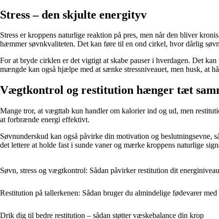
Stress – den skjulte energityv
Stress er kroppens naturlige reaktion på pres, men når den bliver kronis
hæmmer søvnkvaliteten. Det kan føre til en ond cirkel, hvor dårlig søvn 
For at bryde cirklen er det vigtigt at skabe pauser i hverdagen. Det kan 
mængde kan også hjælpe med at sænke stressniveauet, men husk, at hård
Vægtkontrol og restitution hænger tæt sa
Mange tror, at vægttab kun handler om kalorier ind og ud, men restitutio
at forbrænde energi effektivt.
Søvnunderskud kan også påvirke din motivation og beslutningsevne, så 
det lettere at holde fast i sunde vaner og mærke kroppens naturlige sign
Søvn, stress og vægtkontrol: Sådan påvirker restitution dit energinivea
Restitution på tallerkenen: Sådan bruger du almindelige fødevarer me
Drik dig til bedre restitution – sådan støtter væskebalance din krop