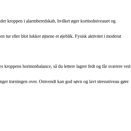
older kroppen i alarmberedskab, hvilket øger kortisolniveauet og
n tur eller blot lukker øjnene et øjeblik. Fysisk aktivitet i moderat
dres kroppens hormonbalance, så du lettere lagrer fedt og får sværere ved
inger træningen over. Omvendt kan god søvn og lavt stressniveau gøre