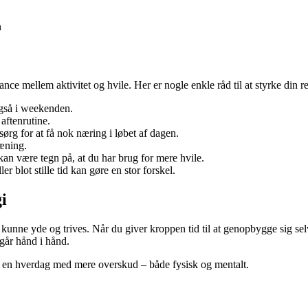
n
ce mellem aktivitet og hvile. Her er nogle enkle råd til at styrke din re
også i weekenden.
aftenrutine.
sørg for at få nok næring i løbet af dagen.
ræning.
kan være tegn på, at du har brug for mere hvile.
er blot stille tid kan gøre en stor forskel.
i
t kunne yde og trives. Når du giver kroppen tid til at genopbygge sig se
 går hånd i hånd.
abe en hverdag med mere overskud – både fysisk og mentalt.