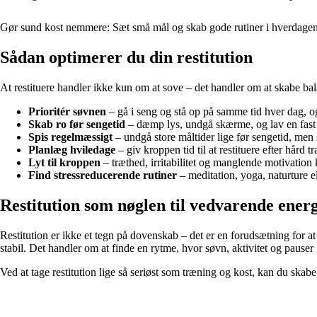
Gør sund kost nemmere: Sæt små mål og skab gode rutiner i hverdage
Sådan optimerer du din restitution
At restituere handler ikke kun om at sove – det handler om at skabe balan
Prioritér søvnen
– gå i seng og stå op på samme tid hver dag, 
Skab ro før sengetid
– dæmp lys, undgå skærme, og lav en fast 
Spis regelmæssigt
– undgå store måltider lige før sengetid, men 
Planlæg hviledage
– giv kroppen tid til at restituere efter hård t
Lyt til kroppen
– træthed, irritabilitet og manglende motivation 
Find stressreducerende rutiner
– meditation, yoga, naturture ell
Restitution som nøglen til vedvarende energ
Restitution er ikke et tegn på dovenskab – det er en forudsætning for a
stabil. Det handler om at finde en rytme, hvor søvn, aktivitet og pauser
Ved at tage restitution lige så seriøst som træning og kost, kan du sk